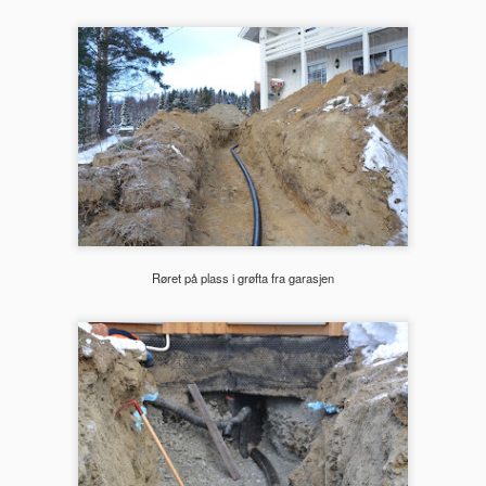
r det noen dager senere klart for sørfasaden. Her brukte jeg også bil
 tau.
Gips i taket - soverom og stue
CT
26
Steg 107 i huset - gips i take på soverommet i 1. etg og i
stuetaket - vi har valgt gipstak i noen av de store rene takflatene i
set. Spesielt stua blir spennende å se med en stor hvit flate. Til dette
r vi gått til innkjøp av en gipsplateheis som løfter platene opp til taket
 holder den på plass mens den skrus fast.
Røret på plass i grøfta fra garasjen
PVC-membran og litexplater på badet
CT
12
Bad steg 1: PVC-membran på gulv - En autorisert mebranlegger
fra Ringerike kom å la PVC-membran på gulvene i badet i 1. og 2.
tg. På vaskerommet legger vi flytemembran på gulvet. Denne
embranen på gulvet må legges av en autorisert person, mens
aderomsplater på vegg kan man gjøre selv.
d steg 2: Litexplater settes opp på veggene - Litexplater er en type
ate som er helt "død", dvs. at den ikke beveger seg - den er dermed