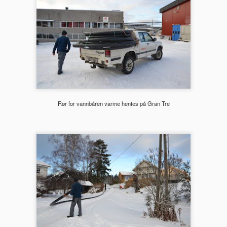
Mureren setter opp vegg på kjøkkenet
OV
7
Murer steg 4: Muren starter å bygge en høy vegg på kjøkkenet -
på kjøkkenet vårt er det nå klart for å mure en vegg av leca fra
lv til tak. Nær 4 meter høy med peisinnsats og vedoppbevaring inn
ot kjøkkenet og utepeis med vednisje på ytterveggen mot overbygd
teplass. Til å begynne med er det det som skal mures innedørs som
ioriteres. Vi har her valgt en peisinnsats som heter Lotus HT470 fra
odena. En rentbrennende ovn som ikke koster skjorta.
Rør for vannbåren varme hentes på Gran Tre
Utstyret til fyrrommet ankommer
OV
5
Rørleggeren steg 13: Utstyret som skal innstalleres i garasjen og i
teknisk rom i nye huset ankom idag. Til fyrrommet er det da en
tor rød ekspansjopnstank på ca 500 L, en akkumulatortank på ca.
00 L, en 75 kWh fyrkjel av merket Atmos og noe annet småutstyr. Til
t nye huset og til hovedhuset til svigers er det kommet to
avetanker. Den ene skal da straks installeres i teknisk rom i det nye
set.