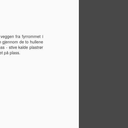
 veggen fra fyrrommet i
nn gjennom de to hullene
ss - stive kalde plastrør
et på plass.