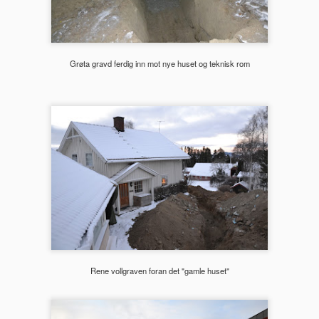
Mureren finpusser og gjør seg ferdig
OV
22
Mureren steg 8: Muren på kjøkkenet og pipeløpet i stua finpusses
- pipeløpene er satt opp og det er grovpusset på murveggen på
Grøta gravd ferdig inn mot nye huset og teknisk rom
økkenet. Nå er det klart for finpuss og ferdiggjøring av overflaten på de
 pipeløpene.
Kjøkkenet sparkles og grunnes
OV
20
Steg 111 - Kjøkkenet finsparkles og grunnes - kjøkkenet er nå
ferdig gipset og grovsparklet. Alle skjøter og ujvenheter skal
nsparkles og grunnes. Deretter finsparkles igjen og så skal det til et
ste malestrøk med grunning før toppstrøket kan males på.
Rene vollgraven foran det "gamle huset"