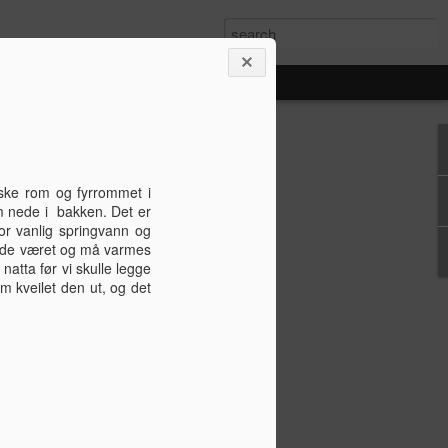
d en oppdatering - 9
.. Mye har skjedd!
iske rom og fyrrommet i
m nede i bakken. Det er
 2012
or vanlig springvann og
kalde været og må varmes
ver med mye, og man år mye gjort, men
natta før vi skulle legge
n rekker. Mellom å bygge hus, holde
om kveilet den ut, og det
eliv, studere og holde kroppen i en viss
 tid til å blogge også, men nå kanskje...
barn til om en mnd. Godt jeg skriver
eresert legger jeg ut et bilde for hver
dd siden siste oppdatering fra