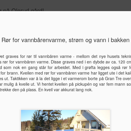
g på Olerud gård!
Svalbard
Rør for vannbårenvarme, strøm og vann i bakken
På tide me
JAN
1
mnd etter.
et graves for rør til vannbåren varme - mellom det nye husets tekn
es rør for vannbåren varme. Disse graves ned i en dybde av ca. 120 c
Desember
d som nok en gang står for arbeidet. Med i grøfta legges også rør f
for brann. Kveilen med rør for vannbåren varme har ligget ute i det 
Tiden går fort når man dri
s ut. Taktikken var å la det ligge i et varmerom borte på Gran Tre over 
det er måte på hvor mye ma
 var mulig å kveile ut. Vi hentet kveilen på pickupén og var fem mann s
styr på jobben, ha et famili
trekke den på plass. En kveil var akkurat lang nok.
forfatning har det ikke vært
eller vent... det kommer et 
dette nå da ;-)
Tenkte at for dere som er int
store hendelse som har skje
desember 2012.