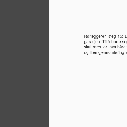
yp
O
ha
Rørleggeren steg 15: D
de
garasjen. Til å borre s
å 
skal røret for vannbåren
ma
og liten gjennomføring v
O
g
de
D
og