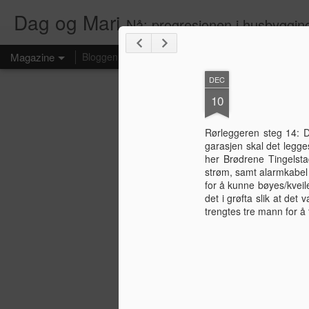
Dag og Mari
Nå: progresjonen i husbyggin
Magazine
Bloggen
Dag og Mari
Husbygging
Antarktistokt
DEC
10
Rørleggeren steg 14: D
garasjen skal det legg
her Brødrene Tingelsta
strøm, samt alarmkabel 
for å kunne bøyes/kveile
det i grøfta slik at det
trengtes tre mann for å 