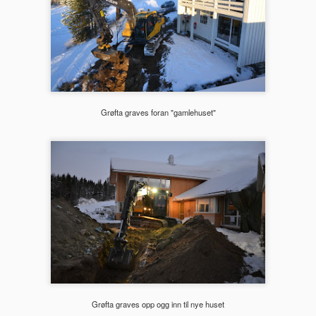
Grøfta graves foran "gamlehuset"
Det graves for
Glattpanel i taket på
DEC
DEC
19
12
kloakken
kjøkkenet
Rørleggeren steg 17: Det graves
Steg 113 - Kjøkkenet får
for kloakken i bakken - det legges
glattpanel i taket (vestsiden)-
rør i bakken fra huset og ned til en
kjøkkenet er nå sparklet og
grovsislingskum. Kummene
grunnet på veggene og det er klart
ankom på lastebil og er i betong
for panel i taket. Vi starter med
Grøfta graves opp ogg inn til nye huset
med en grovsilingsfunskjon - ett
panel på vestsiden fordi det