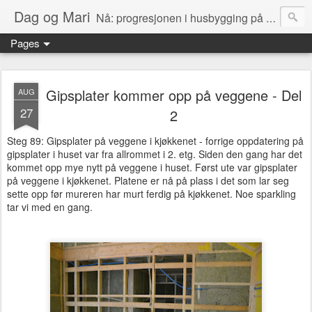
Dag og Mari
Nå: progresjonen i husbygging på Olerud gård!
Pages
Gipsplater kommer opp på veggene - Del
AUG
27
2
Steg 89: Gipsplater på veggene i kjøkkenet - forrige oppdatering på
gipsplater i huset var fra allrommet i 2. etg. Siden den gang har det
kommet opp mye nytt på veggene i huset. Først ute var gipsplater
på veggene i kjøkkenet. Platene er nå på plass i det som lar seg
sette opp før mureren har murt ferdig på kjøkkenet. Noe sparkling
tar vi med en gang.