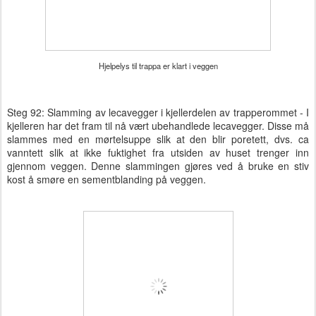
Hjelpelys til trappa er klart i veggen
Steg 92: Slamming av lecavegger i kjellerdelen av trapperommet - I
kjelleren har det fram til nå vært ubehandlede lecavegger. Disse må
slammes med en mørtelsuppe slik at den blir poretett, dvs. ca
vanntett slik at ikke fuktighet fra utsiden av huset trenger inn
gjennom veggen. Denne slammingen gjøres ved å bruke en stiv
kost å smøre en sementblanding på veggen.