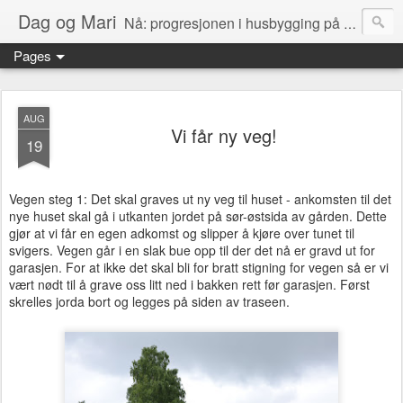
Dag og Mari
Nå: progresjonen i husbygging på Olerud gård!
Pages
AUG
Vi får ny veg!
19
Vegen steg 1: Det skal graves ut ny veg til huset - ankomsten til det
nye huset skal gå i utkanten jordet på sør-østsida av gården. Dette
gjør at vi får en egen adkomst og slipper å kjøre over tunet til
svigers. Vegen går i en slak bue opp til der det nå er gravd ut for
garasjen. For at ikke det skal bli for bratt stigning for vegen så er vi
vært nødt til å grave oss litt ned i bakken rett før garasjen. Først
skrelles jorda bort og legges på siden av traseen.