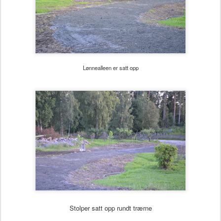
Lønnealleen er satt opp
Stolper satt opp rundt trærne