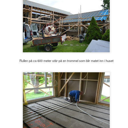
Rullen på ca 600 meter står på en trommel som blir matet inn i huset
Det graves for
Glattpanel i taket på
DEC
DEC
19
12
kloakken
kjøkkenet
Rørleggeren steg 17: Det graves
Steg 113 - Kjøkkenet får
for kloakken i bakken - det legges
glattpanel i taket (vestsiden)-
rør i bakken fra huset og ned til en
kjøkkenet er nå sparklet og
grovsislingskum. Kummene
grunnet på veggene og det er klart
ankom på lastebil og er i betong
for panel i taket. Vi starter med
med en grovsilingsfunskjon - ett
panel på vestsiden fordi det