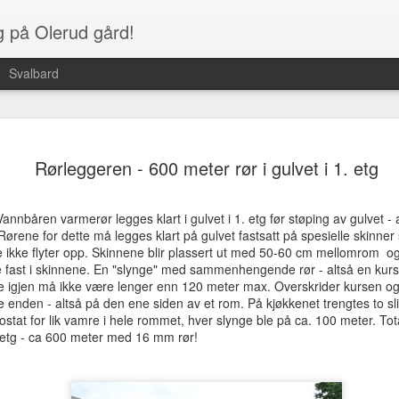
g på Olerud gård!
Svalbard
På tide me
JAN
Rørleggeren - 600 meter rør i gulvet i 1. etg
1
mnd etter.
Desember
nnbåren varmerør legges klart i gulvet i 1. etg før støping av gulvet - a
Tiden går fort når man dri
rene for dette må legges klart på gulvet fastsatt på spesielle skinner 
det er måte på hvor mye ma
e ikke flyter opp. Skinnene blir plassert ut med 50-60 cm mellomrom og f
styr på jobben, ha et famili
e fast i skinnene. En "slynge" med sammenhengende rør - altså en kurs
forfatning har det ikke vært
 igjen må ikke være lenger enn 120 meter max. Overskrider kursen og s
eller vent... det kommer et 
ne enden - altså på den ene siden av et rom. På kjøkkenet trengtes to s
dette nå da ;-)
tat for lik vamre i hele rommet, hver slynge ble på ca. 100 meter. Total
. etg - ca 600 meter med 16 mm rør!
Tenkte at for dere som er int
store hendelse som har skje
desember 2012.