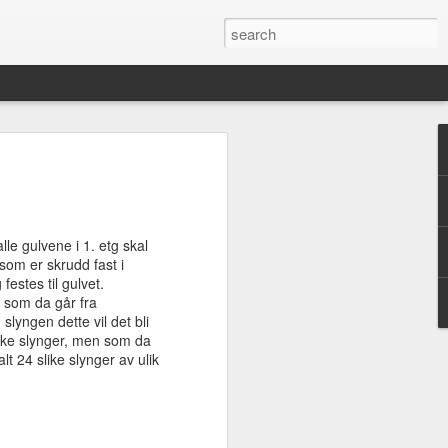
d en oppdatering - 9
.. Mye har skjedd!
 2012
lle gulvene i 1. etg skal
ver med mye, og man år mye gjort, men
som er skrudd fast i
n rekker. Mellom å bygge hus, holde
estes til gulvet.
eliv, studere og holde kroppen i en viss
 som da går fra
 tid til å blogge også, men nå kanskje...
lyngen dette vil det bli
barn til om en mnd. Godt jeg skriver
like slynger, men som da
t 24 slike slynger av ulik
eresert legger jeg ut et bilde for hver
dd siden siste oppdatering fra