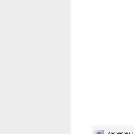
N
gu
m
u
pr
M
N
s
40
de
sl
hu
Anonymous