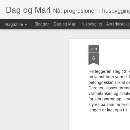
Dag og Mari
Nå: progresjonen i husbyggin
Magazine
Bloggen
Dag og Mari
Husbygging
Antarktistokt
JUN
6
Rørleggeren steg 12: Va
ha vannbåren varme. Rø
betongdekket slik at d
Deretter klipses røren
varmetanken og tilbake
for stort varmetap i e
styres på samme termos
lengde er lagt opp i 1