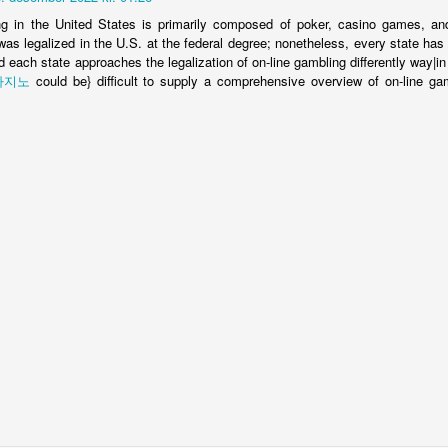
g in the United States is primarily composed of poker, casino games, and
 was legalized in the U.S. at the federal degree; nonetheless, every state h
Pussing av vegger i teknisk rom
OV
d each state approaches the legalization of on-line gambling differently way|i
4
Steg 110: Pussing av vegger i teknisk rom - I kjelleren skal det
카지노
could be} difficult to supply a comprehensive overview of on-line gam
være et lite rom som skal huse tekniske installasjoner som
yringsenhet for vannbåren varme, en "slavetank" - da en slags
ellomtank for vannbårenvarme-systemet mellom huset og fyrrommet i
rasjen. Her skal også være et stort sikringsskap og elektrisk utstyr.
ommet har fram til nå vært med ubehandlede lecavegger - nå skal det
usses.
Stilaset rundt huset rives
CT
27
Steg 108 - rive stilaset på nordfasaden av huset - Nå er alle
utvendige arbeider ferdig slik at stilaset kan rives. Dette ble gjort
d å løsne kritiske festepunkter til fasaden og deretter trekke det hele
d med bli og tau. Se video :-)
 video av rivingen
eg 109 - Rive stilaset på sørfasaden - etter at nordfasaden ble revet