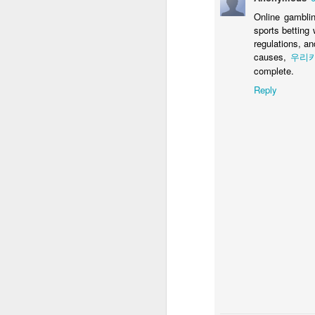
Online gamblin
sports betting
N
regulations, an
causes,
우리
complete.
st
m
Reply
ga
R
p
O
ve
ne
Se
St