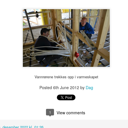
Mureren setter opp vegg på kjøkkenet
OV
7
Murer steg 4: Muren starter å bygge en høy vegg på kjøkkenet -
på kjøkkenet vårt er det nå klart for å mure en vegg av leca fra
lv til tak. Nær 4 meter høy med peisinnsats og vedoppbevaring inn
ot kjøkkenet og utepeis med vednisje på ytterveggen mot overbygd
teplass. Til å begynne med er det det som skal mures innedørs som
ioriteres. Vi har her valgt en peisinnsats som heter Lotus HT470 fra
odena. En rentbrennende ovn som ikke koster skjorta.
Utstyret til fyrrommet ankommer
OV
Vannrørene trekkes opp i varmeskapet
5
Rørleggeren steg 13: Utstyret som skal innstalleres i garasjen og i
Posted
6th June 2012
by
Dag
teknisk rom i nye huset ankom idag. Til fyrrommet er det da en
tor rød ekspansjopnstank på ca 500 L, en akkumulatortank på ca.
00 L, en 75 kWh fyrkjel av merket Atmos og noe annet småutstyr. Til
t nye huset og til hovedhuset til svigers er det kommet to
avetanker. Den ene skal da straks installeres i teknisk rom i det nye
1
View comments
set.
6. desember 2022 kl. 01:26