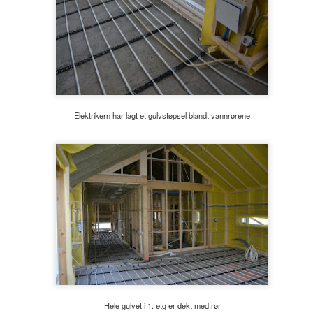
Mureren finpusser og gjør seg ferdig
OV
22
Mureren steg 8: Muren på kjøkkenet og pipeløpet i stua finpusses
- pipeløpene er satt opp og det er grovpusset på murveggen på
økkenet. Nå er det klart for finpuss og ferdiggjøring av overflaten på de
 pipeløpene.
Elektrikern har lagt et gulvstøpsel blandt vannrørene
Kjøkkenet sparkles og grunnes
OV
20
Steg 111 - Kjøkkenet finsparkles og grunnes - kjøkkenet er nå
ferdig gipset og grovsparklet. Alle skjøter og ujvenheter skal
nsparkles og grunnes. Deretter finsparkles igjen og så skal det til et
ste malestrøk med grunning før toppstrøket kan males på.
Hele gulvet i 1. etg er dekt med rør