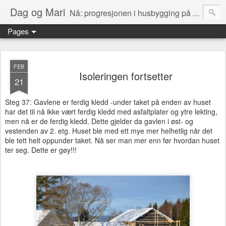
Dag og Mari
Nå: progresjonen i husbygging på Olerud gård!
Pages
FEB
Isoleringen fortsetter
21
Steg 37: Gavlene er ferdig kledd -under taket på enden av huset
har det til nå ikke vært ferdig kledd med asfaltplater og ytre lekting,
men nå er de ferdig kledd. Dette gjelder da gavlen i øst- og
vestenden av 2. etg. Huset ble med ett mye mer helhetlig når det
ble tett helt oppunder taket. Nå ser man mer enn før hvordan huset
ter seg. Dette er gøy!!!