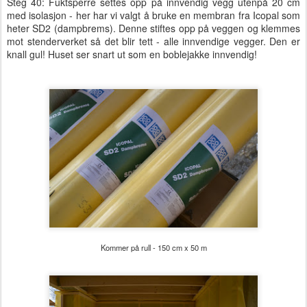
Steg 40: Fuktsperre settes opp på innvendig vegg utenpå 20 cm
med isolasjon - her har vi valgt å bruke en membran fra Icopal som
heter SD2 (dampbrems). Denne stiftes opp på veggen og klemmes
mot stenderverket så det blir tett - alle innvendige vegger. Den er
knall gul! Huset ser snart ut som en boblejakke innvendig!
Kommer på rull - 150 cm x 50 m