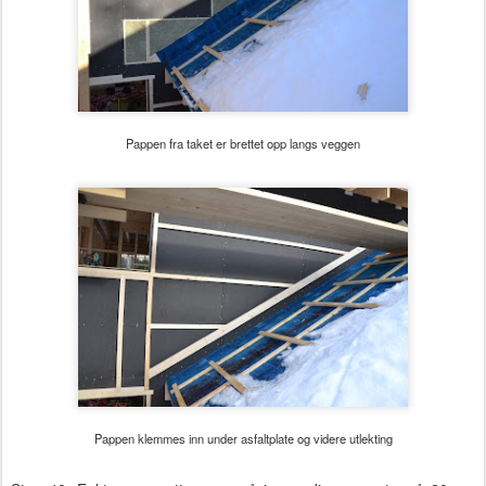
Pappen fra taket er brettet opp langs veggen
Pappen klemmes inn under asfaltplate og videre utlekting