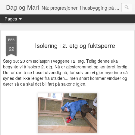
Dag og Mari
Nå: progresjonen i husbygging på Olerud gård!
Pages
FEB
Isolering i 2. etg og fuktsperre
22
Steg 38: 20 cm isolasjon i veggene i 2. etg. Tidlig denne uka
begynte vi å isolere 2. etg. Nå er gjesterommet og kontoret ferdig.
Det er rart å se huset utvendig nå, for selv om vi gjør mye inne så
synes det ikke lenger fra utsiden... men snart kommer vinduer og
dører så da skal det bli fart på sakene igjen.