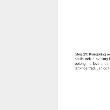
N
kj
to
Steg 29: Klargjøring av
skulle trekke av rikti
N
betong fra leverandør
jerbindertråd. Jan og P
fi
si