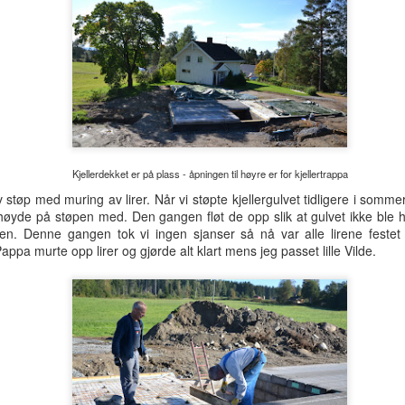
Mureren finpusser og gjør seg ferdig
OV
22
Mureren steg 8: Muren på kjøkkenet og pipeløpet i stua finpusses
- pipeløpene er satt opp og det er grovpusset på murveggen på
økkenet. Nå er det klart for finpuss og ferdiggjøring av overflaten på de
 pipeløpene.
Kjellerdekket er på plass - åpningen til høyre er for kjellertrappa
 støp med muring av lirer. Når vi støpte kjellergulvet tidligere i sommer
g høyde på støpen med. Den gangen fløt de opp slik at gulvet ikke ble he
Kjøkkenet sparkles og grunnes
OV
en. Denne gangen tok vi ingen sjanser så nå var alle lirene festet
20
appa murte opp lirer og gjørde alt klart mens jeg passet lille Vilde.
Steg 111 - Kjøkkenet finsparkles og grunnes - kjøkkenet er nå
ferdig gipset og grovsparklet. Alle skjøter og ujvenheter skal
nsparkles og grunnes. Deretter finsparkles igjen og så skal det til et
ste malestrøk med grunning før toppstrøket kan males på.