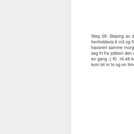
N
gu
m
Steg 29: Støping av 
u
henholdsvis 6 m3 og 5
pr
havarert samme morge
M
seg fri fra jobben den 
en gang :) Kl. 16.48 k
kom bil nr to og en ti
N
s
40
de
sl
hu