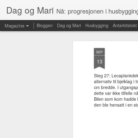
Dag og Mari
Nå: progresjonen i husbyggin
Magazine
Bloggen
Dag og Mari
Husbygging
Antarktistokt
SEP
13
Steg 27: Lecaplankdekke
alternativ til bjelklag 
cm bredde. I utgangspu
dette var ikke tilfelle
Bilen som kom hadde ku
den ble hensatt i en st