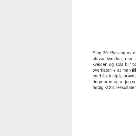
va
og
O
hu
ha
og
Steg 30: Pussing av o
utover kvelden, men 
kvelden og sola blir 
overflaten + at man ikk
med å gå utpå, prøvde 
ringmuren og at jeg so
O
ferdig kl 23. Resultate
e
m
b
Ba
pl