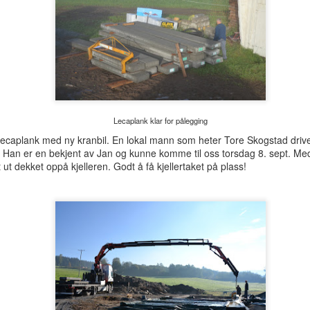
Lecaplank klar for pålegging
 lecaplank med ny kranbil. En lokal mann som heter Tore Skogstad dri
 Han er en bekjent av Jan og kunne komme til oss torsdag 8. sept. Med
ut dekket oppå kjelleren. Godt å få kjellertaket på plass!
Det graves for
Glattpanel i taket på
DEC
DEC
19
12
kloakken
kjøkkenet
Rørleggeren steg 17: Det graves
Steg 113 - Kjøkkenet får
for kloakken i bakken - det legges
glattpanel i taket (vestsiden)-
rør i bakken fra huset og ned til en
kjøkkenet er nå sparklet og
grovsislingskum. Kummene
grunnet på veggene og det er klart
ankom på lastebil og er i betong
for panel i taket. Vi starter med
med en grovsilingsfunskjon - ett
panel på vestsiden fordi det