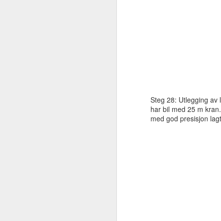
Steg 28: Utlegging av
har bil med 25 m kran.
med god presisjon lagt 
Glattpanel og
DEC
30
hvitlasering av
kjøkkentak - del II
Steg 115: Taket ferdigstilles inn
mot muren før glattpanel i taket
gjøres ferdig - i taket inn mot
muren er ikke selve taket ferdig
isolert og ferdigstilt. Dette