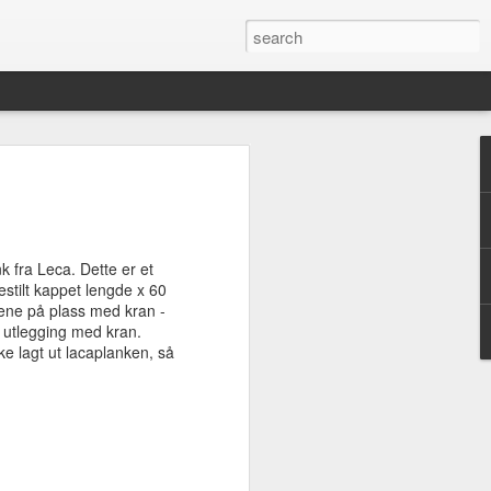
d en oppdatering - 9
.. Mye har skjedd!
 2012
k fra Leca. Dette er et
ver med mye, og man år mye gjort, men
bestilt kappet lengde x 60
n rekker. Mellom å bygge hus, holde
tene på plass med kran -
eliv, studere og holde kroppen i en viss
d utlegging med kran.
 tid til å blogge også, men nå kanskje...
e lagt ut lacaplanken, så
barn til om en mnd. Godt jeg skriver
eresert legger jeg ut et bilde for hver
dd siden siste oppdatering fra