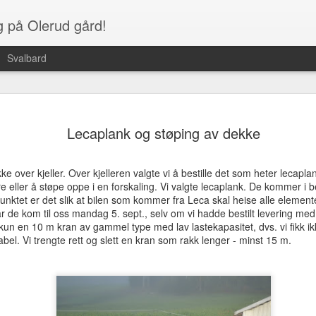
g på Olerud gård!
Svalbard
På tide me
JAN
Lecaplank og støping av dekke
1
mnd etter.
Desember
 over kjeller. Over kjelleren valgte vi å bestille det som heter lecaplan
Tiden går fort når man dri
i tre eller å støpe oppe i en forskaling. Vi valgte lecaplank. De kommer i 
det er måte på hvor mye ma
nktet er det slik at bilen som kommer fra Leca skal heise alle elemen
styr på jobben, ha et famili
 når de kom til oss mandag 5. sept., selv om vi hadde bestilt levering me
forfatning har det ikke vært
n en 10 m kran av gammel type med lav lastekapasitet, dvs. vi fikk ikk
eller vent... det kommer et 
abel. Vi trengte rett og slett en kran som rakk lenger - minst 15 m.
dette nå da ;-)
Tenkte at for dere som er int
store hendelse som har skje
desember 2012.