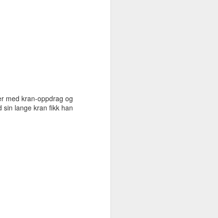
ver med kran-oppdrag og
 sin lange kran fikk han
Rør for
DEC
10
vannbårenvarme,
strøm og vann i bakken
Rørleggeren steg 14: Det graves
for rør til vannbåren varme -
mellom det nye husets tekniske
rom og fyrrommet i garasjen skal
det legges rør for vannbåren