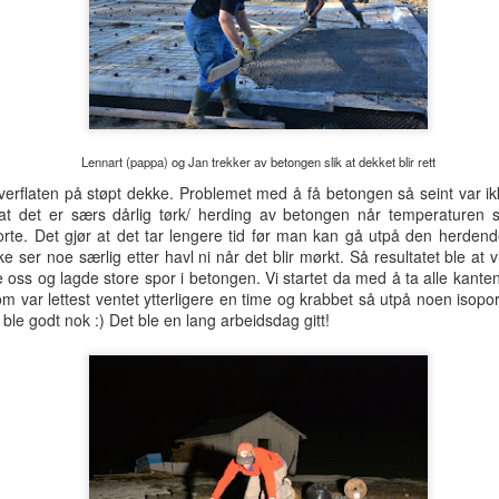
r det noen dager senere klart for sørfasaden. Her brukte jeg også bil
 tau.
Gips i taket - soverom og stue
CT
26
Steg 107 i huset - gips i take på soverommet i 1. etg og i
stuetaket - vi har valgt gipstak i noen av de store rene takflatene i
set. Spesielt stua blir spennende å se med en stor hvit flate. Til dette
r vi gått til innkjøp av en gipsplateheis som løfter platene opp til taket
Lennart (pappa) og Jan trekker av betongen slik at dekket blir rett
 holder den på plass mens den skrus fast.
verflaten på støpt dekke. Problemet med å få betongen så seint var ik
at det er særs dårlig tørk/ herding av betongen når temperaturen 
borte. Det gjør at det tar lengere tid før man kan gå utpå den herde
e ser noe særlig etter havl ni når det blir mørkt. Så resultatet ble at vi 
oss og lagde store spor i betongen. Vi startet da med å ta alle kanten
m var lettest ventet ytterligere en time og krabbet så utpå noen isopor
PVC-membran og litexplater på badet
CT
t ble godt nok :) Det ble en lang arbeidsdag gitt!
12
Bad steg 1: PVC-membran på gulv - En autorisert mebranlegger
fra Ringerike kom å la PVC-membran på gulvene i badet i 1. og 2.
tg. På vaskerommet legger vi flytemembran på gulvet. Denne
embranen på gulvet må legges av en autorisert person, mens
aderomsplater på vegg kan man gjøre selv.
d steg 2: Litexplater settes opp på veggene - Litexplater er en type
ate som er helt "død", dvs. at den ikke beveger seg - den er dermed