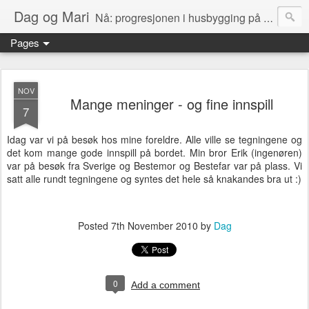
Dag og Mari
Nå: progresjonen i husbygging på Olerud gård!
Pages
NOV
Mange meninger - og fine innspill
7
Idag var vi på besøk hos mine foreldre. Alle ville se tegningene og
det kom mange gode innspill på bordet. Min bror Erik (ingenøren)
var på besøk fra Sverige og Bestemor og Bestefar var på plass. Vi
satt alle rundt tegningene og syntes det hele så knakandes bra ut :)
Posted
7th November 2010
by
Dag
0
Add a comment