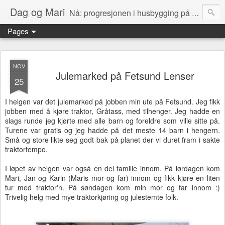
Dag og Mari
Nå: progresjonen i husbygging på Olerud gård!
Pages
NOV
Julemarked på Fetsund Lenser
25
I helgen var det julemarked på jobben min ute på Fetsund. Jeg fikk
jobben med å kjøre traktor, Gråtass, med tilhenger. Jeg hadde en
slags runde jeg kjørte med alle barn og foreldre som ville sitte på.
Turene var gratis og jeg hadde på det meste 14 barn i hengern.
Små og store likte seg godt bak på planet der vi duret fram i sakte
traktortempo.
I løpet av helgen var også en del familie innom. På lørdagen kom
Mari, Jan og Karin (Maris mor og far) innom og fikk kjøre en liten
tur med traktor'n. På søndagen kom min mor og far innom :)
Trivelig helg med mye traktorkjøring og julestemte folk.